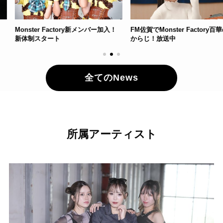
r Factory新メンバー加入！
FM佐賀でMonster Factory百華のも
Monste
タート
からじ！放送中
Squ
全てのNews
所属アーティスト