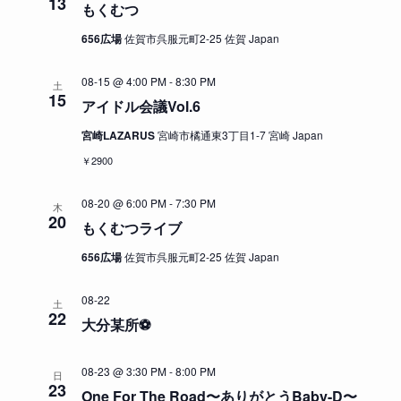
13
もくむつ
ゲ
シ
ー
ョ
656広場
佐賀市呉服元町2-25 佐賀 Japan
シ
ン
08-15 @ 4:00 PM
-
8:30 PM
ョ
土
15
アイドル会議Vol.6
ン
を
宮崎LAZARUS
宮崎市橘通東3丁目1-7 宮崎 Japan
表
￥2900
示
08-20 @ 6:00 PM
-
7:30 PM
木
20
もくむつライブ
656広場
佐賀市呉服元町2-25 佐賀 Japan
08-22
土
22
大分某所⚽️
08-23 @ 3:30 PM
-
8:00 PM
日
23
One For The Road〜ありがとうBaby-D〜