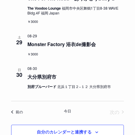
The Voodoo Lounge
福岡市中央区舞鶴1丁目8-38 WAVE
Bldg.4F 福岡 Japan
￥3000
08-29
土
29
Monster Factory 浴衣de撮影会
￥3000
08-30
日
30
大分県別府市
別府ブルーバード
北浜１丁目２−１２ 大分県別府市
イベン
今日
次の
イベント
前の
自分のカレンダーと連携する