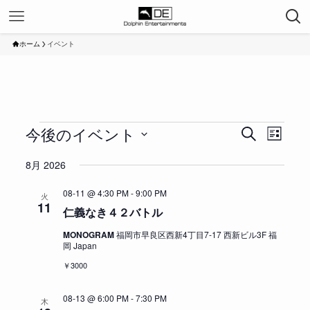
ホーム
イベント
今後のイベント
イ
イ
イ
検
リ
ベ
索
ベ
ベ
日
ス
8月 2026
ン
ン
ン
ト
付
ト
ト
表
ト
を
08-11 @ 4:30 PM
-
9:00 PM
火
示
を
ビ
選
11
仁義なき４２バトル
検
ュ
択
MONOGRAM
福岡市早良区西新4丁目7-17 西新ビル3F 福
索
ー
岡 Japan
し
ナ
￥3000
て
ビ
ナ
ゲ
08-13 @ 6:00 PM
-
7:30 PM
木
ビ
ー