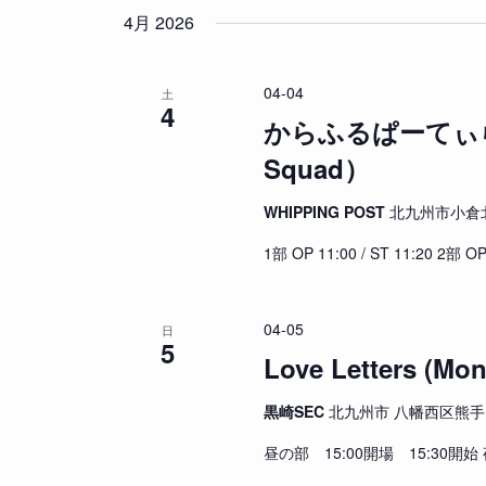
索
付
入
4月 2026
し
を
力
て
選
し
ナ
04-04
土
択
て
4
ビ
からふるぱーてぃらいぶ
く
ゲ
だ
Squad）
ー
さ
シ
い
WHIPPING POST
北九州市小倉北区
ョ
。
ン
1部 OP 11:00 / ST 11:20 2部 OP
キ
を
ー
表
ワ
04-05
示
日
ー
5
Love Letters (Mon
ド
で
黒崎SEC
北九州市 八幡西区熊手1丁
イ
ベ
昼の部 15:00開場 15:30開始 
ン