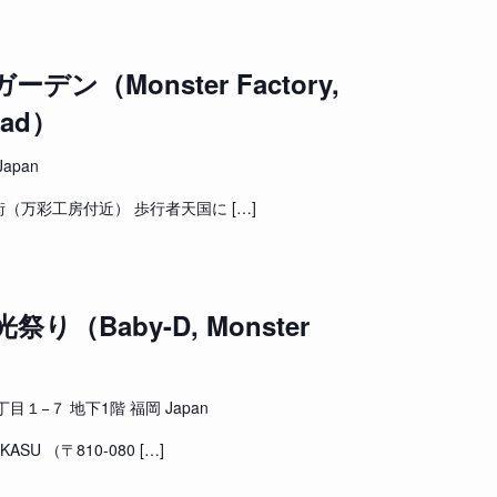
ン（Monster Factory,
uad）
apan
（万彩工房付近） 歩行者天国に […]
（Baby-D, Monster
１−７ 地下1階 福岡 Japan
U （〒810-080 […]