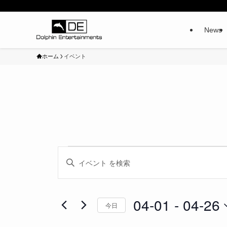
News
ホーム
イベント
イ
イ
キ
ベ
ベ
ー
ン
ン
ワ
ト
ト
ー
04-01
 - 
04-26
を
今日
ド
検
日
を