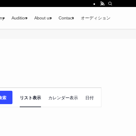
ny
Audition
About us
Contact
オーディション
イ
検索
リスト表示
カレンダー表示
日付
ベ
ン
ト
ビ
ュ