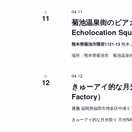
ト
04-11
土
を
11
菊池温泉街のビアガーデ
検
索
Echolocation Sq
し
ま
熊本県菊池市隈府1121-13
熊本 J
す
場所：熊本県菊池市 菊池温泉街
。
04-12
日
12
きゅーアイ的な月光祭り
Factory）
月光
福岡県福岡市博多区中洲５丁目
きゅーアイ的な月光祭り 月光NAKAS