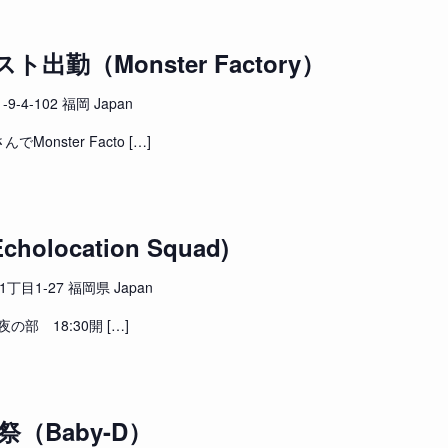
勤（Monster Factory）
4-102 福岡 Japan
nster Facto […]
cholocation Squad)
目1-27 福岡県 Japan
夜の部 18:30開 […]
年祭（Baby-D）