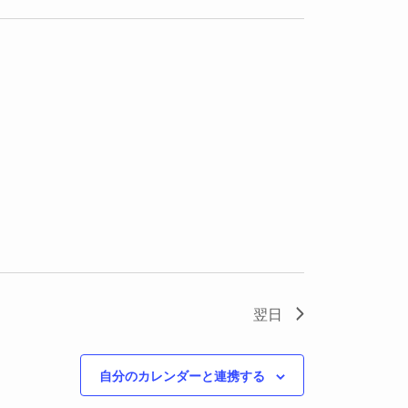
ー
ナ
ビ
ゲ
ー
シ
ョ
ン
翌日
自分のカレンダーと連携する