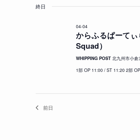
04-
索
付
入
終日
04
し
を
力
て
選
し
ナ
04-04
択
て
ビ
からふるぱーてぃらいぶ
く
ゲ
Squad）
だ
ー
さ
シ
WHIPPING POST
北九州市小倉北
い
ョ
。
1部 OP 11:00 / ST 11:20 2部 OP
ン
キ
を
ー
表
ワ
示
ー
ド
前日
で
イ
ベ
ン