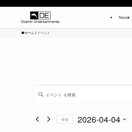
News
ホーム
イベント
イ
イ
キ
ベ
ベ
ー
ン
ン
ワ
ト
ト
ー
2026-04-04
for
を
今日
ド
2026-
検
日
を