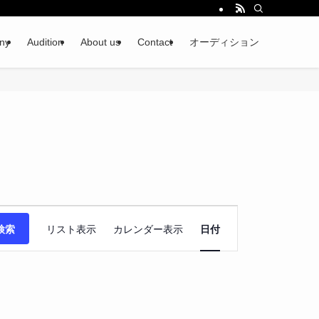
ny
Audition
About us
Contact
オーディション
イ
検索
リスト表示
カレンダー表示
日付
ベ
ン
ト
ビ
ュ