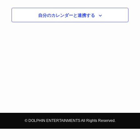
ゲ
シ
ー
ョ
自分のカレンダーと連携する
シ
ン
ョ
ン
を
表
示
©
DOLPHIN ENTERTAINMENTS All Rights Reserved.